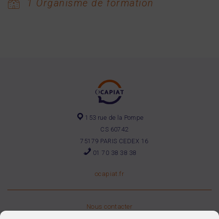
1 Organisme de formation
153 rue de la Pompe
CS 60742
75179 PARIS CEDEX 16
01 70 38 38 38
ocapiat.fr
Nous contacter